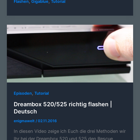
,
,
Flashen
Gigablue
Tutorial
,
Episoden
Tutorial
Dreambox 520/525 richtig flashen |
Deutsch
enigmawelt
/
02.11.2016
In diesen Video zeige ich Euch die drei Methoden wir
Ihr bei der Dreambox 520 und 525 den Rescue