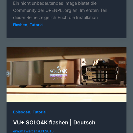
Ein nicht unbedeutendes Image bietet die
Community der OPENPLi.org an. Im ersten Teil
dieser Reihe zeige ich Euch die Installation
,
Flashen
Tutorial
,
Episoden
Tutorial
VU+ SOLO4K flashen | Deutsch
enigmawelt
/
14.11.2015