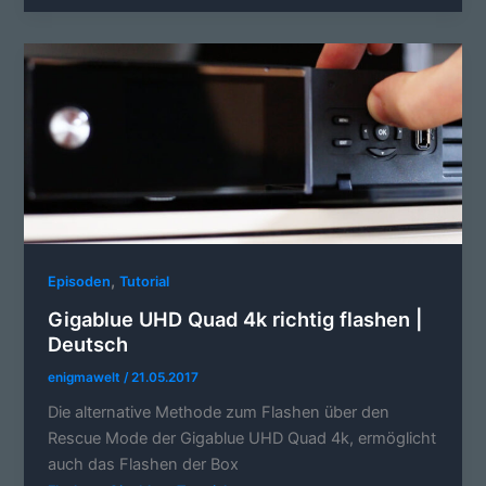
,
Episoden
Tutorial
Gigablue UHD Quad 4k richtig flashen |
Deutsch
enigmawelt
/
21.05.2017
Die alternative Methode zum Flashen über den
Rescue Mode der Gigablue UHD Quad 4k, ermöglicht
auch das Flashen der Box