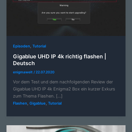
,
Episoden
Tutorial
Gigablue UHD IP 4k richtig flashen |
Deutsch
enigmawelt
/
22.07.2020
Vor dem Test und dem nachfolgenden Review der
Gigablue UHD IP 4k Enigma2 Box ein kurzer Exkurs
zum Thema Flashen. […]
,
,
Flashen
Gigablue
Tutorial