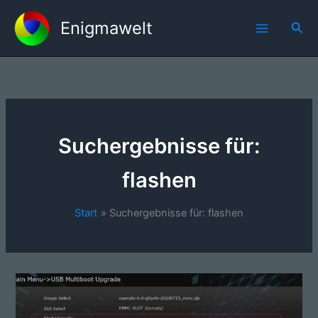
Zum
Enigmawelt
Inhalt
Suc
springen
Suchergebnisse für:
flashen
Start
Suchergebnisse für: flashen