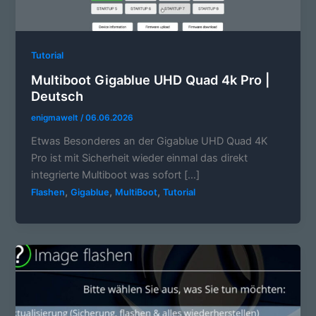
Tutorial
Multiboot Gigablue UHD Quad 4k Pro |
Deutsch
enigmawelt
/
06.06.2026
Etwas Besonderes an der Gigablue UHD Quad 4K
Pro ist mit Sicherheit wieder einmal das direkt
integrierte Multiboot was sofort […]
,
,
,
Flashen
Gigablue
MultiBoot
Tutorial