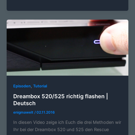
,
Episoden
Tutorial
Dreambox 520/525 richtig flashen |
Deutsch
enigmawelt
/
02.11.2016
In diesen Video zeige ich Euch die drei Methoden wir
Ihr bei der Dreambox 520 und 525 den Rescue