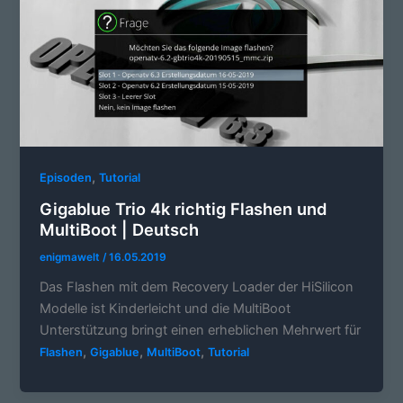
,
Episoden
Tutorial
Gigablue Trio 4k richtig Flashen und
MultiBoot | Deutsch
enigmawelt
/
16.05.2019
Das Flashen mit dem Recovery Loader der HiSilicon
Modelle ist Kinderleicht und die MultiBoot
Unterstützung bringt einen erheblichen Mehrwert für
,
,
,
Flashen
Gigablue
MultiBoot
Tutorial