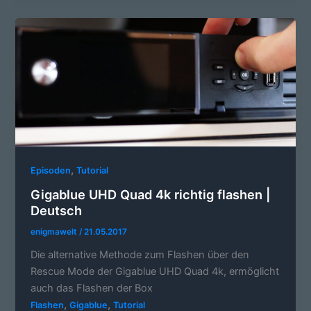
,
Episoden
Tutorial
Gigablue UHD Quad 4k richtig flashen |
Deutsch
enigmawelt
/
21.05.2017
Die alternative Methode zum Flashen über den
Rescue Mode der Gigablue UHD Quad 4k, ermöglicht
auch das Flashen der Box
,
,
Flashen
Gigablue
Tutorial