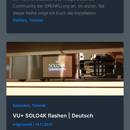
Community der OPENPLi.org an. Im ersten Teil
dieser Reihe zeige ich Euch die Installation
,
Flashen
Tutorial
,
Episoden
Tutorial
VU+ SOLO4K flashen | Deutsch
enigmawelt
/
14.11.2015