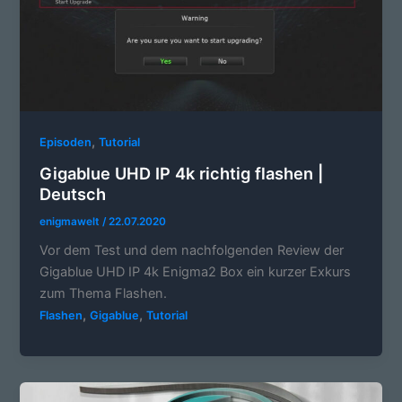
,
Episoden
Tutorial
Gigablue UHD IP 4k richtig flashen |
Deutsch
enigmawelt
/
22.07.2020
Vor dem Test und dem nachfolgenden Review der
Gigablue UHD IP 4k Enigma2 Box ein kurzer Exkurs
zum Thema Flashen.
,
,
Flashen
Gigablue
Tutorial