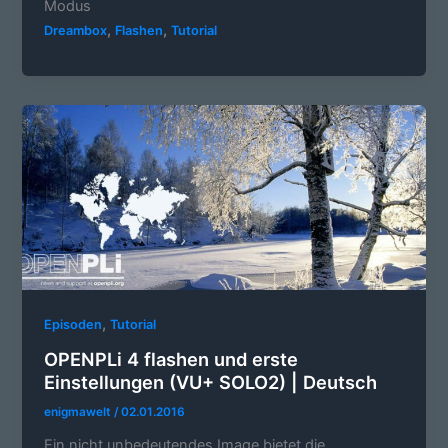
Modus
,
,
Dreambox
Flashen
Tutorial
,
Episoden
Tutorial
OPENPLi 4 flashen und erste
Einstellungen (VU+ SOLO2) | Deutsch
enigmawelt
/
02.01.2016
Ein nicht unbedeutendes Image bietet die