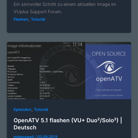
Ein sinnvoller Schritt zu einem aktuellen Image im
VUplus Support Forum.
,
Flashen
Tutorial
,
Episoden
Tutorial
OpenATV 5.1 flashen (VU+ Duo²/Solo²) |
Deutsch
enigmawelt
/
02.09.2015