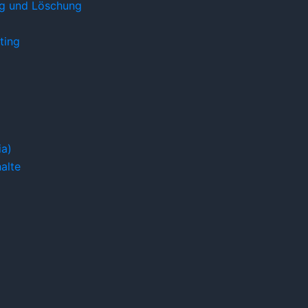
ng und Löschung
ting
ia)
alte