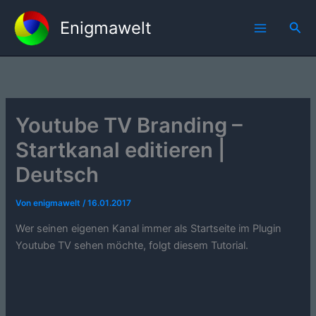
Zum
Enigmawelt
Inhalt
Suc
springen
Youtube TV Branding –
Startkanal editieren |
Deutsch
Von
enigmawelt
/
16.01.2017
Wer seinen eigenen Kanal immer als Startseite im Plugin
Youtube TV sehen möchte, folgt diesem Tutorial.