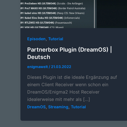
,
Episoden
Tutorial
Partnerbox Plugin (DreamOS) |
Deutsch
enigmawelt
/
21.03.2022
Dieses Plugin ist die ideale Ergänzung auf
einem Client Receiver wenn schon ein
DreamOS/Enigma2 Host Receiver
idealerweise mit mehr als […]
,
,
DreamOS
Streaming
Tutorial