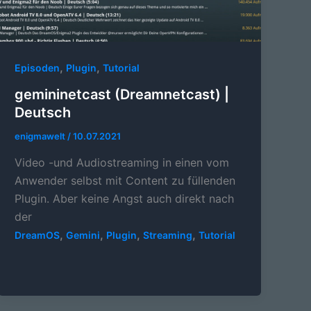
,
,
Episoden
Plugin
Tutorial
gemininetcast (Dreamnetcast) |
Deutsch
enigmawelt
/
10.07.2021
Video -und Audiostreaming in einen vom
Anwender selbst mit Content zu füllenden
Plugin. Aber keine Angst auch direkt nach
der
,
,
,
,
DreamOS
Gemini
Plugin
Streaming
Tutorial