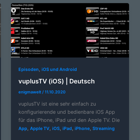
,
Episoden
iOS und Android
vuplusTV (iOS) | Deutsch
enigmawelt
/
11.10.2020
vuplusTV ist eine sehr einfach zu
konfigurierende und bedienbare iOS App
für das iPhone, iPad und den Apple TV. Die
,
,
,
,
,
App
Apple TV
iOS
iPad
iPhone
Streaming