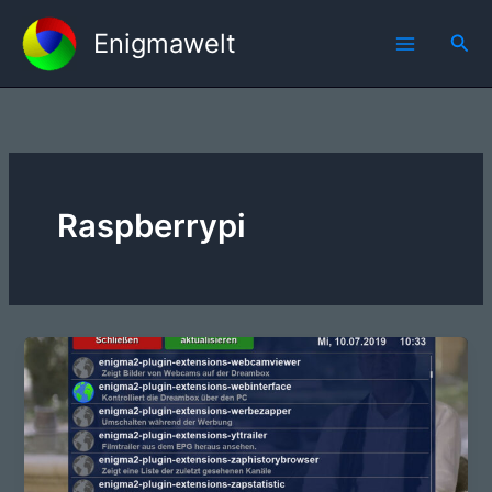
Zum
Enigmawelt
Inhalt
Suc
springen
Raspberrypi