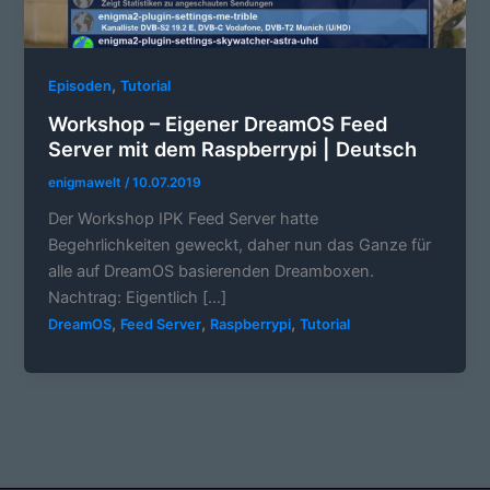
,
Episoden
Tutorial
Workshop – Eigener DreamOS Feed
Server mit dem Raspberrypi | Deutsch
enigmawelt
/
10.07.2019
Der Workshop IPK Feed Server hatte
Begehrlichkeiten geweckt, daher nun das Ganze für
alle auf DreamOS basierenden Dreamboxen.
Nachtrag: Eigentlich […]
,
,
,
DreamOS
Feed Server
Raspberrypi
Tutorial