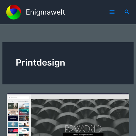
Zum
Enigmawelt
Inhalt
Suc
springen
Printdesign