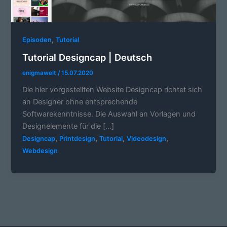
,
Episoden
Tutorial
Tutorial Designcap | Deutsch
enigmawelt
/
15.07.2020
Die hier vorgestellten Website Designcap richtet sich
an Designer ohne entsprechende
Softwarekenntnisse. Die Auswahl an Vorlagen und
Designelemente für die […]
,
,
,
,
Designcap
Printdesign
Tutorial
Videodesign
Webdesign