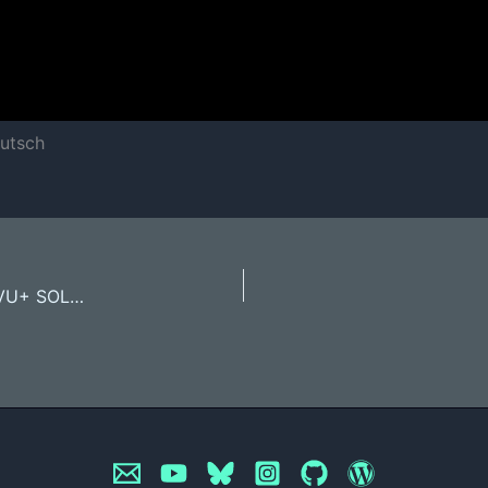
eutsch
OPENPLi 4 erweiterte Einstellungen und Menüs (VU+ SOLO2) | Deutsch