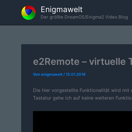
Zum
Enigmawelt
Inhalt
Der größte DreamOS/Enigma2 Video Blog
springen
e2Remote – virtuelle 
Von
enigmawelt
/
15.01.2016
Die hier vorgestellte Funktionalität wird mit
Tastatur gehe ich auf keine weiteren Funktio